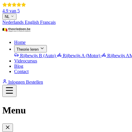
4.9 van 5
NL
Nederlands
English
Français
Home
Theorie leren
Rijbewijs B (Auto)
Rijbewijs A (Motor)
Rijbewijs AM
Videocursus
Blog
Contact
Inloggen
Bestellen
Menu