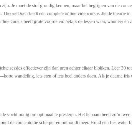
 zijn. Je moet de stof grondig kennen, maar het begrijpen van de concept
r. TheorieDoen biedt een complete online videocursus die de theorie in 
line cursus heeft grote voordelen: bekijk de lessen waar, wanneer en zo
richte sessies effectiever zijn dan uren achter elkaar blokken. Leer 30 
orte wandeling, iets eten of iets heel anders doen. Als je daarna fris v
nde vocht nodig om optimaal te presteren. Het lichaam heeft zo’n twee li
oudt de concentratie scherper en onthoudt meer. Houd een fles water bij