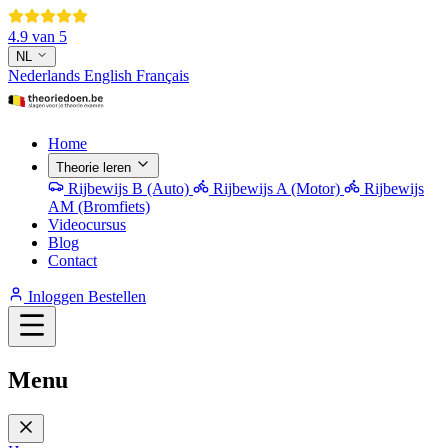
4.9 van 5
NL
Nederlands
English
Français
Home
Theorie leren
Rijbewijs B (Auto)
Rijbewijs A (Motor)
Rijbewijs
AM (Bromfiets)
Videocursus
Blog
Contact
Inloggen
Bestellen
Menu