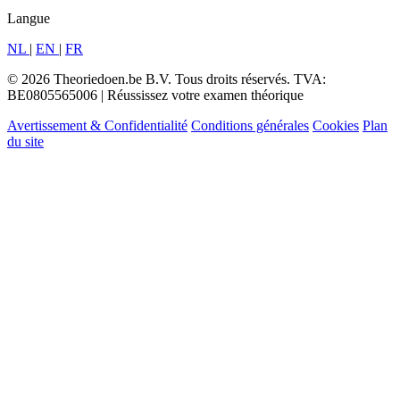
Langue
NL
|
EN
|
FR
© 2026 Theoriedoen.be B.V. Tous droits réservés. TVA:
BE0805565006 | Réussissez votre examen théorique
Avertissement & Confidentialité
Conditions générales
Cookies
Plan
du site