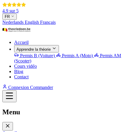
4.9 sur 5
FR
Nederlands
English
Français
Accueil
Apprendre la théorie
Permis B (Voiture)
Permis A (Moto)
Permis AM
(Scooter)
Cours vidéo
Blog
Contact
Connexion
Commander
Menu