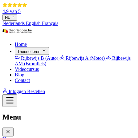
4.9 van 5
NL
Nederlands
English
Français
Home
Theorie leren
Rijbewijs B (Auto)
Rijbewijs A (Motor)
Rijbewijs
AM (Bromfiets)
Videocursus
Blog
Contact
Inloggen
Bestellen
Menu