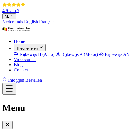
4.9 van 5
NL
Nederlands
English
Français
Home
Theorie leren
Rijbewijs B (Auto)
Rijbewijs A (Motor)
Rijbewijs AM
Videocursus
Blog
Contact
Inloggen
Bestellen
Menu