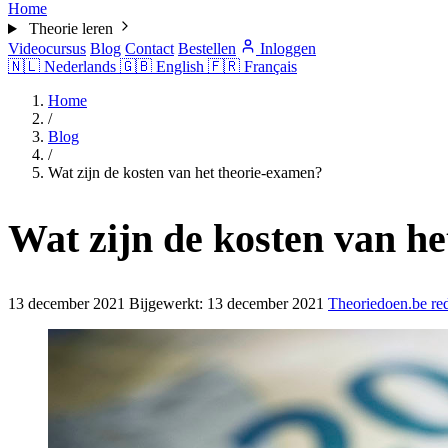
Home
Theorie leren
Videocursus
Blog
Contact
Bestellen
Inloggen
🇳🇱
Nederlands
🇬🇧
English
🇫🇷
Français
Home
/
Blog
/
Wat zijn de kosten van het theorie-examen?
Wat zijn de kosten van h
13 december 2021
Bijgewerkt:
13 december 2021
Theoriedoen.be red