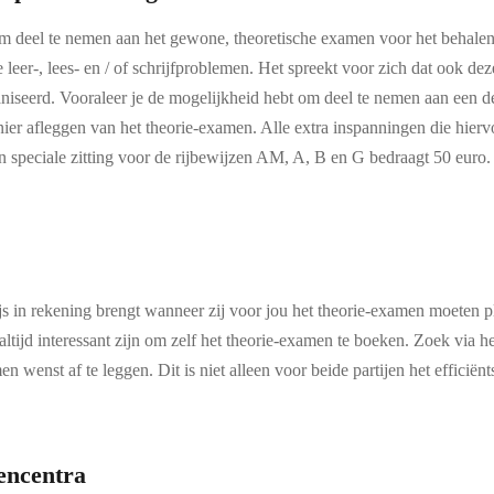
 deel te nemen aan het gewone, theoretische examen voor het behalen 
le leer-, lees- en / of schrijfproblemen. Het spreekt voor zich dat ook 
iseerd. Vooraleer je de mogelijkheid hebt om deel te nemen aan een der
anier afleggen van het theorie-examen. Alle extra inspanningen die hie
n speciale zitting voor de rijbewijzen AM, A, B en G bedraagt 50 euro. 
 in rekening brengt wanneer zij voor jou het theorie-examen moeten plan
 altijd interessant zijn om zelf het theorie-examen te boeken. Zoek via he
n wenst af te leggen. Dit is niet alleen voor beide partijen het effici
encentra