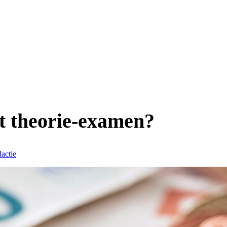
et theorie-examen?
actie